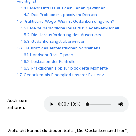
wichtig ist
1.4.1
Mehr Einfluss auf dein Leben gewinnen
1.4.2
Das Problem mit passivem Denken
1.5
Praktische Wege: Wie mit Gedanken umgehen?
1.5.1
Meine persönliche Reise zur Gedankenklarheit
1.5.2
Die Herausforderung des Ausdrucks
1.5.3
Gedankenangst überwinden
1.6
Die Kraft des automatischen Schreibens
1.6.1
Handschrift vs. Tippen
1.6.2
Loslassen der Kontrolle
1.6.3
Praktischer Tipp für blockierte Momente
1.7
Gedanken als Bindeglied unserer Existenz
Auch zum
anhören:
Vielleicht kennst du diesen Satz: „Die Gedanken sind frei.“,